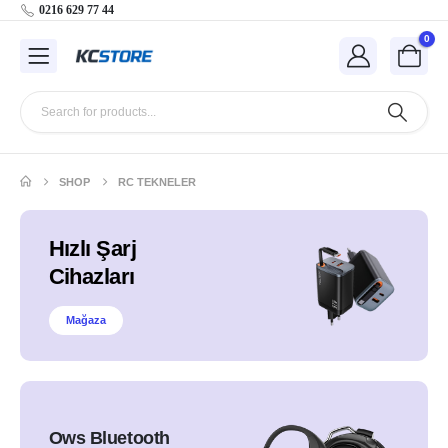
0216 629 77 44
0
SHOP
RC TEKNELER
Hızlı Şarj
Cihazları
Mağaza
Ows Bluetooth