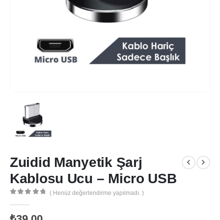
Zuidid Manyetik Şarj
Kablosu Ucu – Micro USB
( Henüz değerlendirme yapılmadı. )
0
out of 5
₺
39,00